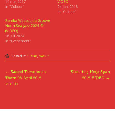
14 mei 2017
VIDEO
In "Cultuur"
24 juni 2018
In "Cultuur"
Bamba Wassoulou Groove
North Sea Jazz 2024 4K
(VIDEO)
16 juli 2024
In "Evenement"
Posted in:
Cultuur
,
Natuur
←
Kasteel Terworm en
Kitesurfing Nerja Spain
Post
Thorn 08 April 2019
2019 VIDEO
→
VIDEO
navigation