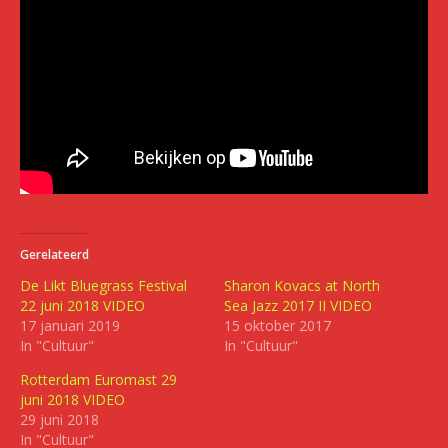
Gerelateerd
De Likt Bluegrass Festival
Sharon Kovacs at North
22 juni 2018 VIDEO
Sea Jazz 2017 II VIDEO
17 januari 2019
15 oktober 2017
In "Cultuur"
In "Cultuur"
Rotterdam Euromast 29
juni 2018 VIDEO
29 juni 2018
In "Cultuur"